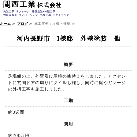
内装・外装・リフ
ホーム
≫
ブログ
≫ 施工事例：屋根・外壁 ≫
ホーム
河内長野市 I様邸 外壁塗装 他
サービス案内
施工実績
概要
会社概要
足場組の上、外壁及び屋根の塗替えをしました。アクセン
トに玄関ドアの周りにタイルも施し、同時に庭やガレージ
お問い合わせ
の外構工事も施工しました。
工期
約3週間
費用
約200万円